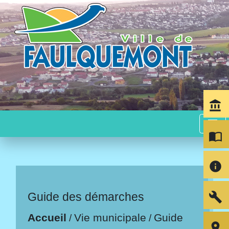
account_balance
menu
import_contacts
info
build
Guide des démarches
Accueil
Vie municipale
Guide
/
/
room