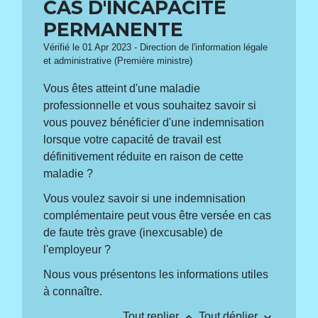
CAS D'INCAPACITÉ
PERMANENTE
Vérifié le 01 Apr 2023 - Direction de l'information légale
et administrative (Première ministre)
Vous êtes atteint d'une maladie
professionnelle et vous souhaitez savoir si
vous pouvez bénéficier d'une indemnisation
lorsque votre capacité de travail est
définitivement réduite en raison de cette
maladie ?
Vous voulez savoir si une indemnisation
complémentaire peut vous être versée en cas
de faute très grave (inexcusable) de
l'employeur ?
Nous vous présentons les informations utiles
à connaître.
keyboard_arrow_up
keyboard_arrow_down
Tout replier
Tout déplier