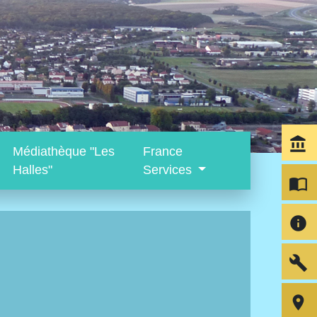
account_balance
Médiathèque "Les
France
Halles"
Services
import_contacts
info
build
room