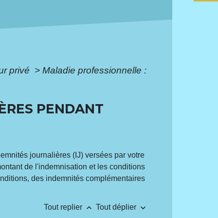
ur privé
>
Maladie professionnelle :
IÈRES PENDANT
demnités journalières (IJ) versées par votre
montant de l'indemnisation et les conditions
onditions, des indemnités complémentaires
keyboard_arrow_up
keyboard_arrow_down
Tout replier
Tout déplier