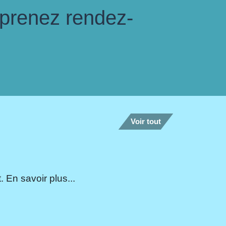
 prenez rendez-
Voir tout
 En savoir plus...