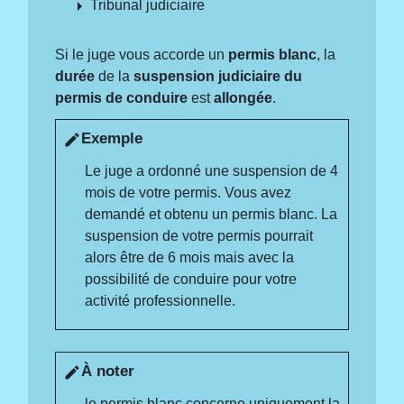
arrow_right
Tribunal judiciaire
Si le juge vous accorde un
permis blanc
, la
durée
de la
suspension judiciaire du
permis de conduire
est
allongée
.
Exemple
edit
Le juge a ordonné une suspension de 4
mois de votre permis. Vous avez
demandé et obtenu un permis blanc. La
suspension de votre permis pourrait
alors être de 6 mois mais avec la
possibilité de conduire pour votre
activité professionnelle.
À noter
edit
le permis blanc concerne uniquement la