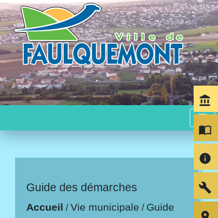
account_balance
menu
import_contacts
info
build
Guide des démarches
Accueil
Vie municipale
Guide
/
/
room