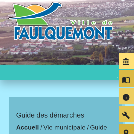
account_balance
menu
import_contacts
info
build
Guide des démarches
Accueil
Vie municipale
Guide
/
/
room