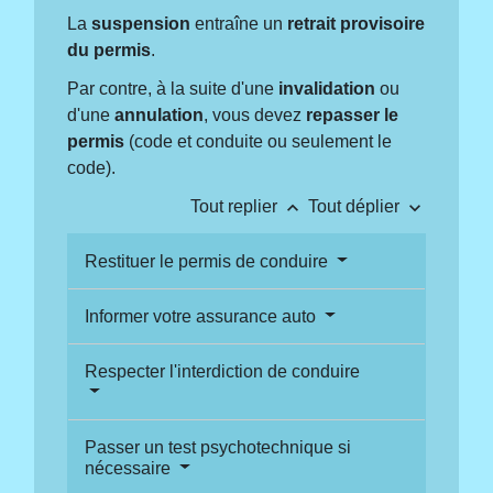
La
suspension
entraîne un
retrait provisoire
du permis
.
Par contre, à la suite d'une
invalidation
ou
d'une
annulation
, vous devez
repasser le
permis
(code et conduite ou seulement le
code).
keyboard_arrow_up
keyboard_arrow_down
Tout replier
Tout déplier
Restituer le permis de conduire
Informer votre assurance auto
Respecter l'interdiction de conduire
Passer un test psychotechnique si
nécessaire