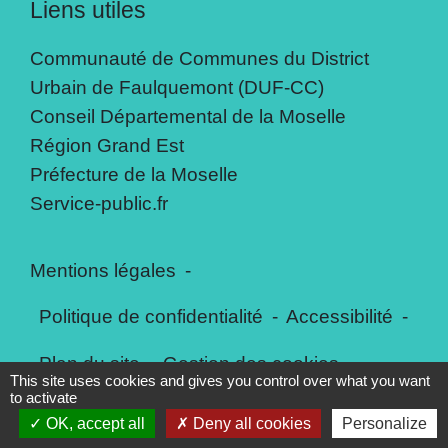
Liens utiles
Communauté de Communes du District
Urbain de Faulquemont (DUF-CC)
Conseil Départemental de la Moselle
Région Grand Est
Préfecture de la Moselle
Service-public.fr
Mentions légales
-
Politique de confidentialité
-
Accessibilité
-
Plan du site
-
Gestion des cookies
This site uses cookies and gives you control over what you want
to activate
OK, accept all
Deny all cookies
Personalize
Site créé en partenariat avec Réseau des Communes