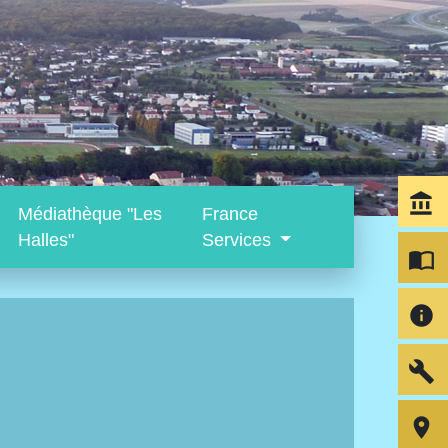
account_balance
Médiathèque "Les
France
Halles"
Services
import_contacts
info
build
room