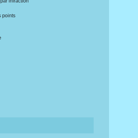
par infraction
 points
e