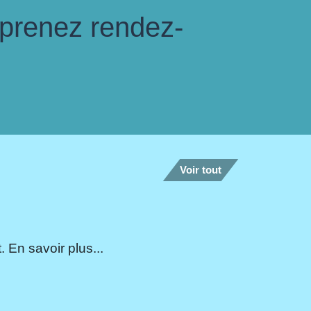
 prenez rendez-
Voir tout
 En savoir plus...