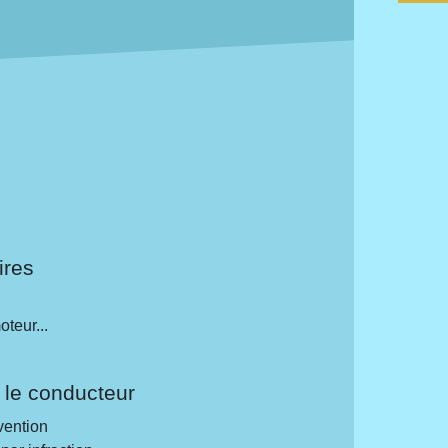
ires
oteur...
 le conducteur
vention