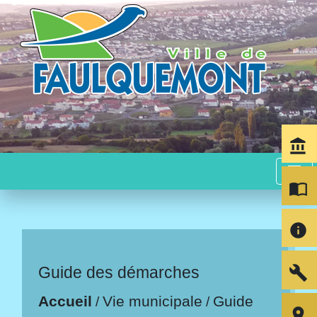
account_balance
menu
import_contacts
info
build
Guide des démarches
Accueil
Vie municipale
Guide
/
/
room