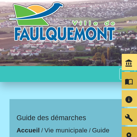
account_balance
menu
import_contacts
info
build
Guide des démarches
Accueil
Vie municipale
Guide
/
/
room