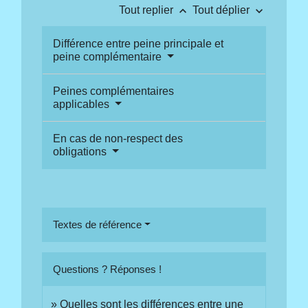
keyboard_arrow_up
keyboard_arrow_down
Tout replier
Tout déplier
Différence entre peine principale et
peine complémentaire
Peines complémentaires
applicables
En cas de non-respect des
obligations
Textes de référence
Questions ? Réponses !
Quelles sont les différences entre une