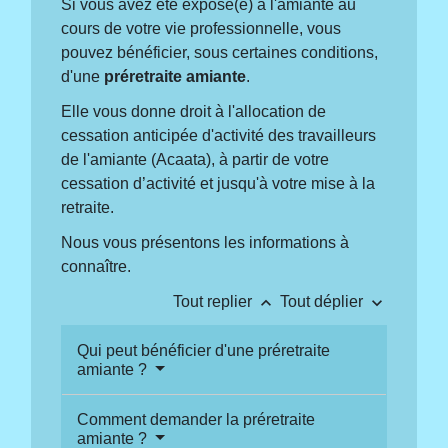
Si vous avez été exposé(e) à l'amiante au
cours de votre vie professionnelle, vous
pouvez bénéficier, sous certaines conditions,
d'une
préretraite amiante
.
Elle vous donne droit à l'allocation de
cessation anticipée d'activité des travailleurs
de l'amiante (Acaata), à partir de votre
cessation d’activité et jusqu'à votre mise à la
retraite.
Nous vous présentons les informations à
connaître.
keyboard_arrow_up
keyboard_arrow_down
Tout replier
Tout déplier
Qui peut bénéficier d'une préretraite
amiante ?
Comment demander la préretraite
amiante ?