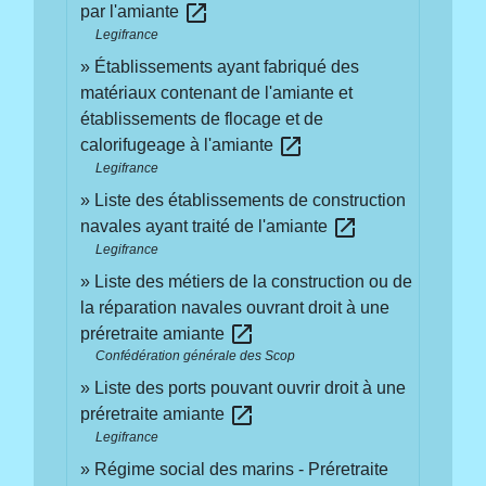
open_in_new
par l'amiante
Legifrance
Établissements ayant fabriqué des
matériaux contenant de l'amiante et
établissements de flocage et de
open_in_new
calorifugeage à l'amiante
Legifrance
Liste des établissements de construction
open_in_new
navales ayant traité de l'amiante
Legifrance
Liste des métiers de la construction ou de
la réparation navales ouvrant droit à une
open_in_new
préretraite amiante
Confédération générale des Scop
Liste des ports pouvant ouvrir droit à une
open_in_new
préretraite amiante
Legifrance
Régime social des marins - Préretraite