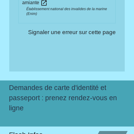
open_in_new
amiante
Établissement national des invalides de la marine
(Enim)
Signaler une erreur sur cette page
Demandes de carte d'identité et
passeport : prenez rendez-vous en
ligne