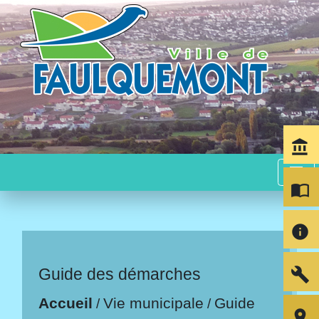
account_balance
menu
import_contacts
info
build
Guide des démarches
Accueil
Vie municipale
Guide
/
/
room