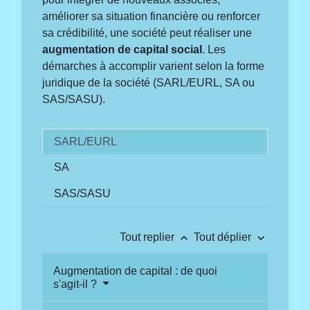
améliorer sa situation financière ou renforcer
sa crédibilité, une société peut réaliser une
augmentation de capital social
. Les
démarches à accomplir varient selon la forme
juridique de la société (SARL/EURL, SA ou
SAS/SASU).
SARL/EURL
SA
SAS/SASU
keyboard_arrow_up
keyboard_arrow_down
Tout replier
Tout déplier
Augmentation de capital : de quoi
s'agit-il ?