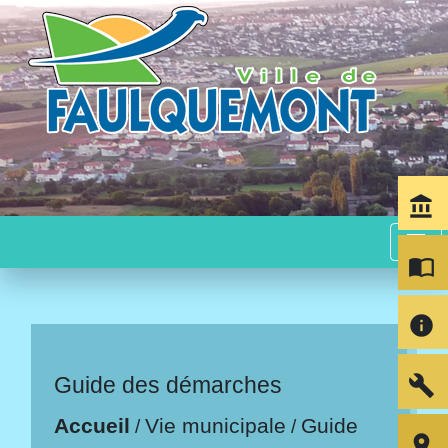
account_balance
menu
import_contacts
info
build
Guide des démarches
Accueil
Vie municipale
Guide
/
/
room