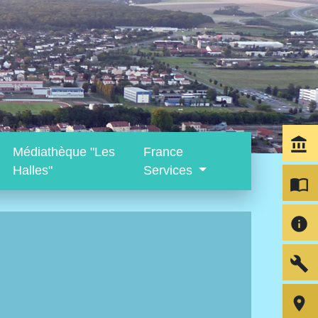
account_balance
Médiathèque "Les
France
Halles"
Services
import_contacts
info
build
room