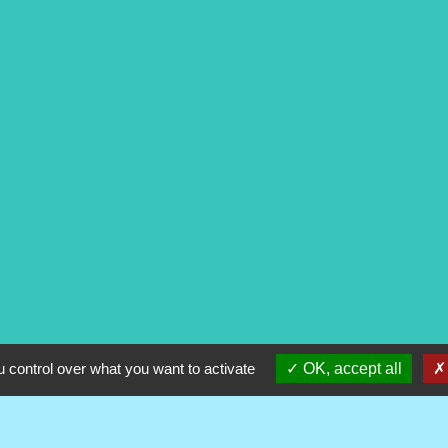
ntialité
-
Accessibilité
-
Plan du site
-
Gestion des
 control over what you want to activate
OK, accept all