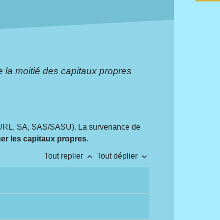
e la moitié des capitaux propres
EURL, SA, SAS/SASU). La survenance de
uer les capitaux propres
.
keyboard_arrow_up
keyboard_arrow_down
Tout replier
Tout déplier