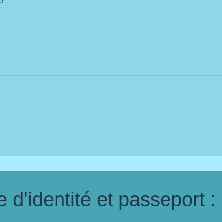
té
d'identité et passeport :